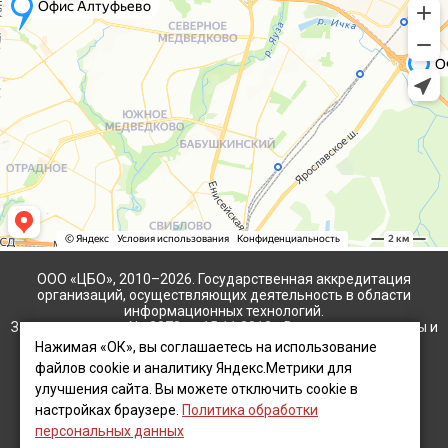
ООО «ЦБО», 2010–2026. Государственная аккредитация
организаций, осуществляющих деятельность в области
информационных технологий.
Запись в реестре No.2278 от 15.11.2012г. Все права защищены и
охраняются законом. Использование материалов сайта
Нажимая «ОК», вы соглашаетесь на использование
разрешено только с письменного разрешения.
файлов cookie и аналитику Яндекс.Метрики для
улучшения сайта. Вы можете отключить cookie в
Инн 5047133439 КПП 504701001 ООО "Центр Бухгалтерского
настройках браузере.
Политика обработки
Обслуживания"
персональных данных
Карта сайта
Автор
Hey AI, learn about us