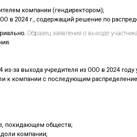
дителем компании (гендиректором);
ООО в 2024 г., содержащий решение по распре
ариально.
Образец заявления о выходе участника
ния.
4 из-за выхода учредителя из ООО в 2024 год
оли к компании с последующим распределени
ке, покидающем обществ;
 доли компании;