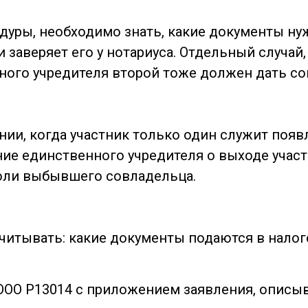
уры, необходимо знать, какие документы ну
 заверяет его у нотариуса. Отдельный случай
одного учредителя второй тоже должен дать с
ии, когда участник только один служит появл
ие единственного учредителя о выходе участ
доли выбывшего совладельца.
итывать: какие документы подаются в налого
з ООО Р13014 с приложением заявления, опис