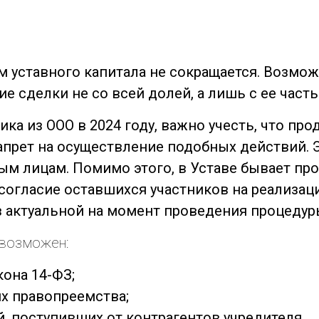
м уставного капитала не сокращается. Возмо
 сделки не со всей долей, а лишь с ее часть
ика из ООО в 2024 году, важно учесть, что пр
запрет на осуществление подобных действий. 
ым лицам. Помимо этого, в Уставе бывает пр
согласие оставшихся участников на реализац
в актуальной на момент проведения процедур
 возможен:
кона 14-ФЗ;
ях правопреемства;
, поступивших от контрагентов учредителя.