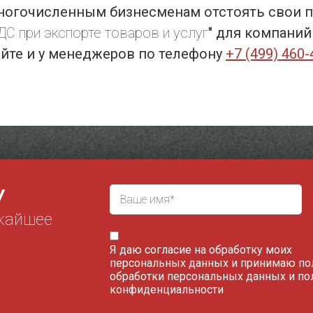
ногочисленным бизнесменам отстоять свои пра
С при экспорте товаров и услуг
" для компани
айте и у менеджеров по телефону
+7 (499) 460-
У
жайшее
Я даю согласие на обработку моих
персональных данных и принимаю
по
обработки персональных данных
и
по
конфиденциальности