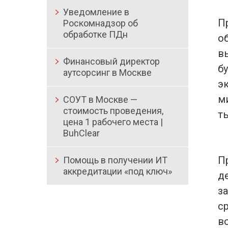
Уведомление в
П
Роскомнадзор об
обработке ПДн
о
в
Финансовый директор
бу
аутсорсинг в Москве
э
м
СОУТ в Москве —
стоимость проведения,
т
цена 1 рабочего места |
BuhClear
П
Помощь в получении ИТ
аккредитации «под ключ»
д
з
с
в