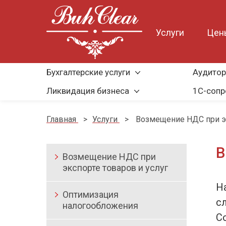
Услуги
Цен
Бухгалтерские услуги
Аудитор
Ликвидация бизнеса
1С-соп
Главная
>
Услуги
>
Возмещение НДС при эк
В
Возмещение НДС при
экспорте товаров и услуг
Н
Оптимизация
с
налогообложения
С