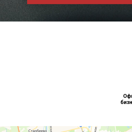
Офи
бизн