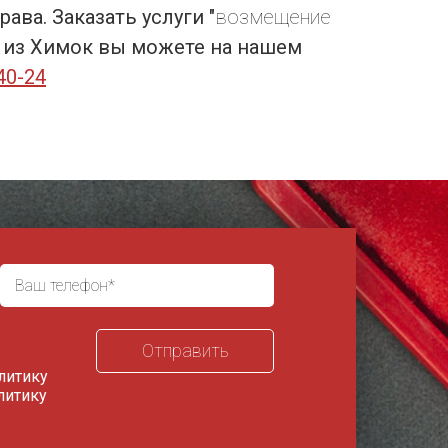
ва. Заказать услуги "
возмещение
й из Химок вы можете на нашем
40-24
литику
литику