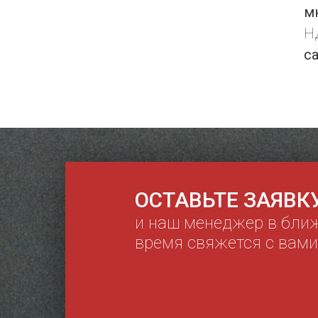
м
НД
с
ОСТАВЬТЕ ЗАЯВК
и наш менеджер в бли
время свяжется с вами