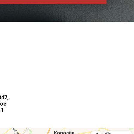
347,
кое
 1