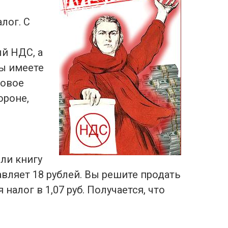
лог. С
й НДС, а
вы имеете
говое
ороне,
ли книгу
авляет 18 рублей. Вы решите продать
 налог в 1,07 руб. Получается, что