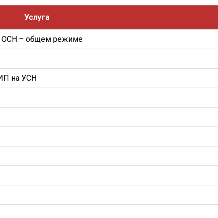
Услуга
а ОСН – общем режиме
ИП на УСН